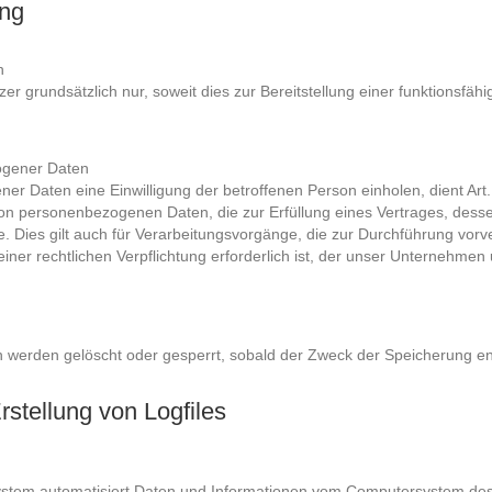
ung
n
 grundsätzlich nur, soweit dies zur Bereitstellung einer funktionsfäh
ogener Daten
r Daten eine Einwilligung der betroffenen Person einholen, dient Art
 personenbezogenen Daten, die zur Erfüllung eines Vertrages, dessen V
age. Dies gilt auch für Verarbeitungsvorgänge, die zur Durchführung vor
r rechtlichen Verpflichtung erforderlich ist, der unser Unternehmen unt
werden gelöscht oder gesperrt, sobald der Zweck der Speicherung entf
rstellung von Logfiles
 System automatisiert Daten und Informationen vom Computersystem de