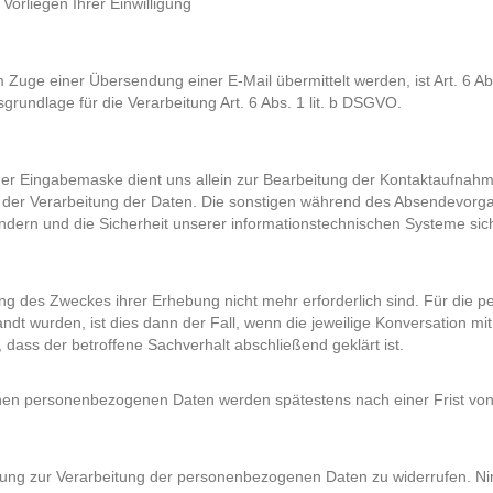
Vorliegen Ihrer Einwilligung
 Zuge einer Übersendung einer E-Mail übermittelt werden, ist Art. 6 Abs
sgrundlage für die Verarbeitung Art. 6 Abs. 1 lit. b DSGVO.
r Eingabemaske dient uns allein zur Bearbeitung der Kontaktaufnahme.
 an der Verarbeitung der Daten. Die sonstigen während des Absendevo
ndern und die Sicherheit unserer informationstechnischen Systeme sich
hung des Zweckes ihrer Erhebung nicht mehr erforderlich sind. Für d
ndt wurden, ist dies dann der Fall, wenn die jeweilige Konversation mi
ass der betroffene Sachverhalt abschließend geklärt ist.
en personenbezogenen Daten werden spätestens nach einer Frist von
lligung zur Verarbeitung der personenbezogenen Daten zu widerrufen. Ni