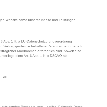
igen Website sowie unserer Inhalte und Leistungen
. 6 Abs. 1 lit. a EU-Datenschutzgrundverordnung
ertragspartei die betroffene Person ist, erforderlich
vertraglicher Maßnahmen erforderlich sind. Soweit eine
erliegt, dient Art. 6 Abs. 1 lit. c DSGVO als
ällt.
s aufrufenden Rechners, sog. Logfiles. Folgende Daten