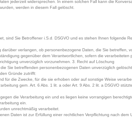
en jederzeit widersprechen. In einem solchen Fall kann die Konversa
wurden, werden in diesem Fall gelöscht.
, sind Sie Betroffener i.S.d. DSGVO und es stehen Ihnen folgende Re
 darüber verlangen, ob personenbezogene Daten, die Sie betreffen, vo
lständigung gegenüber dem Verantwortlichen, sofern die verarbeiteten 
Berichtigung unverzüglich vorzunehmen. 3. Recht auf Löschung
die Sie betreffenden personenbezogenen Daten unverzüglich gelöscht we
den Gründe zutrifft:
 für die Zwecke, für die sie erhoben oder auf sonstige Weise verarbe
erarbeitung gem. Art. 6 Abs. 1 lit. a oder Art. 9 Abs. 2 lit. a DSGVO stü
egen die Verarbeitung ein und es liegen keine vorrangigen berechtigte
arbeitung ein.
rden unrechtmäßig verarbeitet.
nen Daten ist zur Erfüllung einer rechtlichen Verpflichtung nach dem 